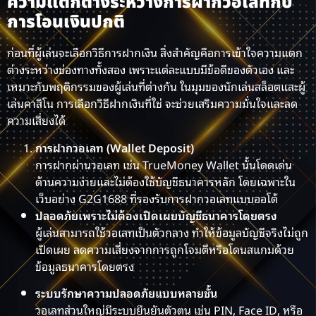
ความแตกต่างระหว่างการฝากวอเลทกับ
การโอนเงินปกติ
ก่อนที่ผู้เล่นจะเลือกวิธีการฝากเงิน สิ่งสำคัญคือการเข้าใจความแตก
ต่างระหว่างช่องทางทั้งสอง เพราะแต่ละแบบมีข้อดีของตัวเอง และ
เหมาะกับพฤติกรรมของผู้เล่นที่ต่างกัน ในมุมของนักเล่นสล็อตและผู้
เล่นคาสิโน การเลือกวิธีฝากเงินที่ใช่ จะช่วยเสริมความมั่นใจและลด
ความเสี่ยงได้
การฝากวอเลท (Wallet Deposit)
การฝากผ่านวอเลท เช่น TrueMoney Wallet นั้นโดดเด่น
ด้านความง่ายและไม่ต้องใช้บัญชีธนาคารหลัก โดยเฉพาะใน
เว็บอย่าง G2G1688 ที่รองรับการฝากวอเลทแบบออโต้
ปลอดภัยเพราะไม่ต้องเปิดเผยบัญชีธนาคารโดยตรง
ผู้เล่นสามารถใช้วอเลทเป็นตัวกลาง ทำให้ข้อมูลบัญชีจริงไม่ถูก
เปิดเผย ลดความเสี่ยงจากการถูกโจมตีหรือโดนสแกมด้วย
ข้อมูลธนาคารโดยตรง
ระบบรักษาความปลอดภัยแบบหลายชั้น
วอเลทส่วนใหญ่มีระบบยืนยันตัวตน เช่น PIN, Face ID, หรือ