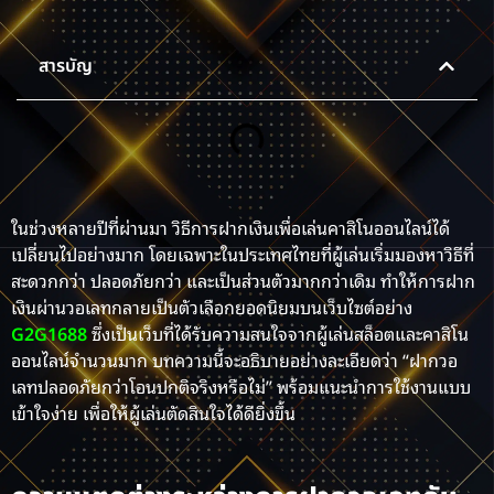
สารบัญ
ในช่วงหลายปีที่ผ่านมา วิธีการฝากเงินเพื่อเล่นคาสิโนออนไลน์ได้
เปลี่ยนไปอย่างมาก โดยเฉพาะในประเทศไทยที่ผู้เล่นเริ่มมองหาวิธีที่
สะดวกกว่า ปลอดภัยกว่า และเป็นส่วนตัวมากกว่าเดิม ทำให้การฝาก
เงินผ่านวอเลทกลายเป็นตัวเลือกยอดนิยมบนเว็บไซต์อย่าง
G2G1688
ซึ่งเป็นเว็บที่ได้รับความสนใจจากผู้เล่นสล็อตและคาสิโน
ออนไลน์จำนวนมาก บทความนี้จะอธิบายอย่างละเอียดว่า “ฝากวอ
เลทปลอดภัยกว่าโอนปกติจริงหรือไม่” พร้อมแนะนำการใช้งานแบบ
เข้าใจง่าย เพื่อให้ผู้เล่นตัดสินใจได้ดียิ่งขึ้น