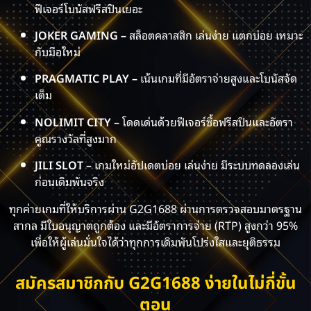
ฟีเจอร์โบนัสฟรีสปินเยอะ
JOKER GAMING –
สล็อตคลาสสิก เล่นง่าย แตกบ่อย เหมาะ
กับมือใหม่
PRAGMATIC PLAY –
เน้นเกมที่มีอัตราจ่ายสูงและโบนัสจัด
เต็ม
NOLIMIT CITY –
โดดเด่นด้วยฟีเจอร์ซื้อฟรีสปินและอัตรา
คูณรางวัลที่สูงมาก
JILI SLOT –
เกมใหม่อัปเดตบ่อย เล่นง่าย มีระบบทดลองเล่น
ก่อนเดิมพันจริง
ทุกค่ายเกมที่ให้บริการผ่าน G2G1688 ผ่านการตรวจสอบมาตรฐาน
สากล มีใบอนุญาตถูกต้อง และมีอัตราการจ่าย (RTP) สูงกว่า 95%
เพื่อให้ผู้เล่นมั่นใจได้ว่าทุกการเดิมพันโปร่งใสและยุติธรรม
สมัครสมาชิกกับ G2G1688 ง่ายในไม่กี่ขั้น
ตอน