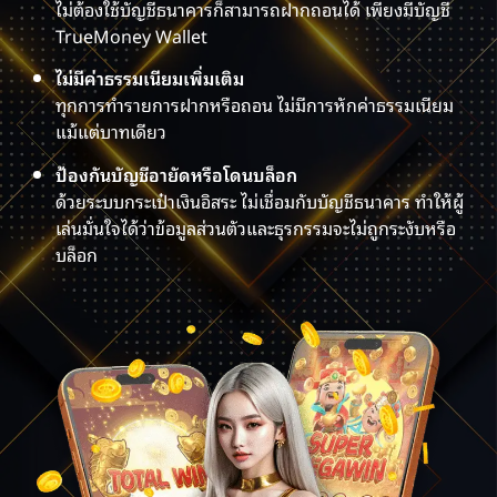
ไม่ต้องใช้บัญชีธนาคารก็สามารถฝากถอนได้ เพียงมีบัญชี
TrueMoney Wallet
ไม่มีค่าธรรมเนียมเพิ่มเติม
ทุกการทำรายการฝากหรือถอน ไม่มีการหักค่าธรรมเนียม
แม้แต่บาทเดียว
ป้องกันบัญชีอายัดหรือโดนบล็อก
ด้วยระบบกระเป๋าเงินอิสระ ไม่เชื่อมกับบัญชีธนาคาร ทำให้ผู้
เล่นมั่นใจได้ว่าข้อมูลส่วนตัวและธุรกรรมจะไม่ถูกระงับหรือ
บล็อก