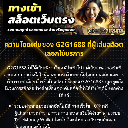
ความโดดเด่นของ G2G1688 ที่ผู้เล่นสล็อต
เลือกใช้บริการ
G2G1688 ไม่ได้เป็นเพียงเว็บคาสิโนทั่วไป แต่เป็นแพลตฟอร์มที่
ออกแบบมาอย่างใส่ใจผู้เล่นทุกคน ด้วยเทคโนโลยีที่ทันสมัยและการ
บริการระดับมืออาชีพ จึงไม่แปลกที่ชื่อของ G2G1688 จะถูกพูดถึง
ในวงการสล็อตอย่างต่อเนื่อง จุดเด่นหลักที่ทำให้เว็บไซต์นี้แตกต่าง
ได้แก่
ระบบฝากถอนวอเลทอัตโนมัติ รวดเร็วใน 10 วินาที
ผู้เล่นสามารถทำรายการฝากและถอนเงินได้ง่ายๆ ผ่านระบบ
TrueMoney Wallet โดยไม่ต้องผ่านแอดมิน ทุกขั้นตอน
ปลอดภัยและโปร่งใส