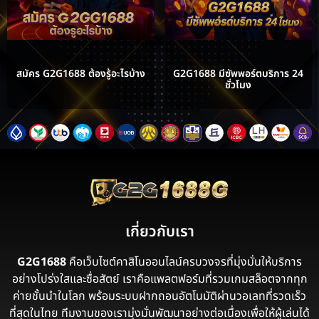
สมัคร G2G1688 ต้องรู้อะไรบ้าง
G2G1688 มีซัพพอร์ตบริการ 24
ชั่วโมง
เกี่ยวกับเรา
G2G1688
คือเว็บไซต์คาสิโนออนไลน์ครบวงจรที่มุ่งมั่นให้บริการ
อย่างโปร่งใสและซื่อสัตย์ เราคือแพลตฟอร์มที่รวมเกมสล็อตจากทุก
ค่ายชั้นนำในโลก พร้อมระบบฝากถอนอัตโนมัติผ่านวอเลทที่รวดเร็ว
ที่สุดในไทย ทีมงานของเรามุ่งมั่นพัฒนาอย่างต่อเนื่องเพื่อให้ผู้เล่นได้